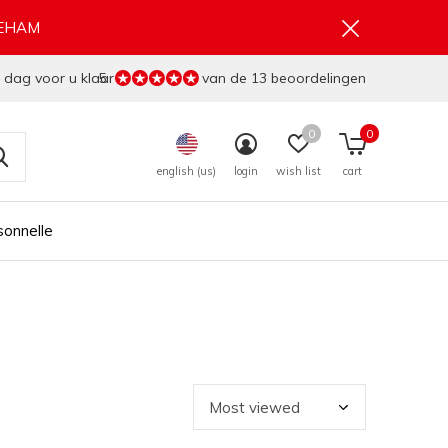
GEHAM
 dag voor u klaar
5
van de 13 beoordelingen
0
0
english (us)
login
wish list
cart
sonnelle