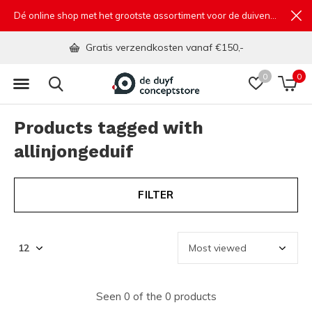
Dé online shop met het grootste assortiment voor de duivensport
Gratis verzendkosten vanaf €150,-
0
0
Products tagged with
allinjongeduif
FILTER
Seen 0 of the 0 products