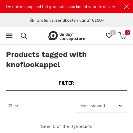
Dé online shop met het grootste assortiment voor de duivensport
Gratis verzendkosten vanaf €150,-
0
0
Products tagged with
knoflookappel
FILTER
Seen 0 of the 0 products