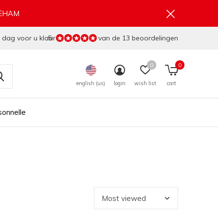
GEHAM
 dag voor u klaar
5
van de 13 beoordelingen
0
0
english (us)
login
wish list
cart
sonnelle