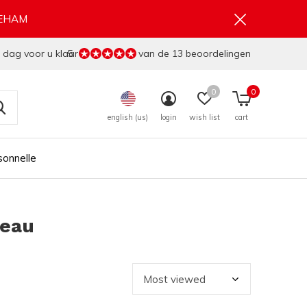
GEHAM
 dag voor u klaar
5
van de 13 beoordelingen
0
0
english (us)
login
wish list
cart
sonnelle
deau