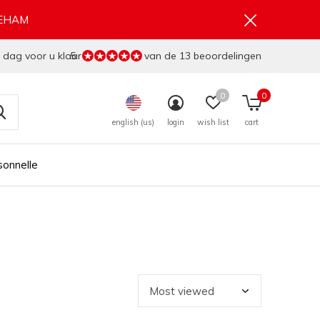
GEHAM
 dag voor u klaar
5
van de 13 beoordelingen
0
0
english (us)
login
wish list
cart
sonnelle