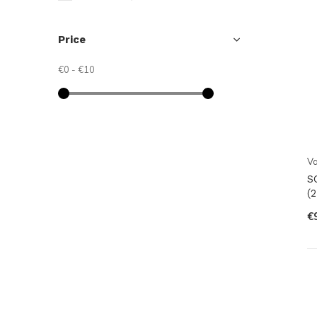
Price
€0
-
€10
V
S
(
€