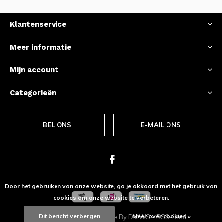
Klantenservice
Meer informatie
Mijn account
Categorieën
BEL ONS
E-MAIL ONS
Door het gebruiken van onze website, ga je akkoord met het gebruik van
cookies om onze website te verbeteren.
Dit bericht verbergen
Meer over cookies »
© Copyright
2026
- Theme By
DMWS
-
RSS-feed