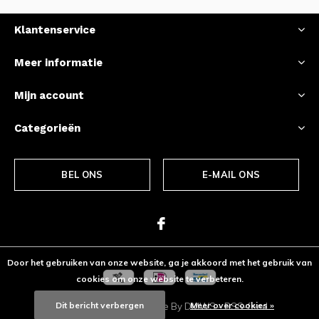
Klantenservice
Meer informatie
Mijn account
Categorieën
BEL ONS
E-MAIL ONS
Door het gebruiken van onze website, ga je akkoord met het gebruik van
cookies om onze website te verbeteren.
Dit bericht verbergen
Meer over cookies »
© Copyright
2026
- Theme By
DMWS
-
RSS-feed