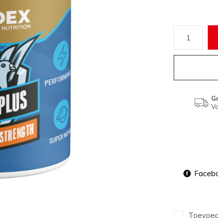
Gr
Va
Faceb
Toevoege