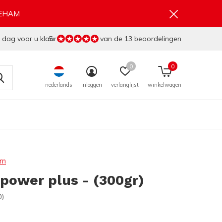
GEHAM
 dag voor u klaar
5
van de 13 beoordelingen
0
0
nederlands
inloggen
verlanglijst
winkelwagen
rn
power plus - (300gr)
0)