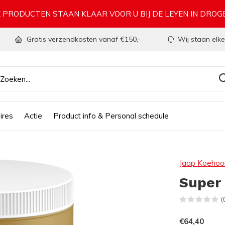
 PRODUCTEN STAAN KLAAR VOOR U BIJ DE LEYEN IN DRO
Gratis verzendkosten vanaf €150,-
Wij staan elke
ires
Actie
Product info & Personal schedule
Jaap Koehoo
Super 
(
€64,40