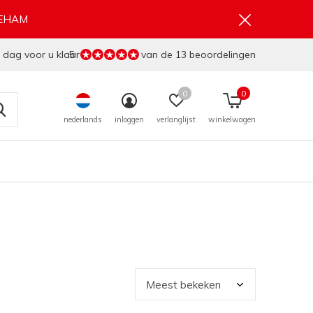
GEHAM
 dag voor u klaar
5
van de 13 beoordelingen
0
0
nederlands
inloggen
verlanglijst
winkelwagen