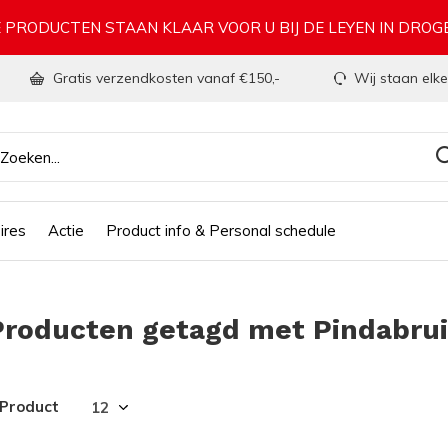
 PRODUCTEN STAAN KLAAR VOOR U BIJ DE LEYEN IN DRO
Gratis verzendkosten vanaf €150,-
Wij staan elke
ires
Actie
Product info & Personal schedule
Producten getagd met Pindabru
 Product