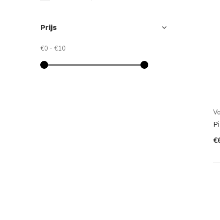
Prijs
€0
-
€10
V
P
€