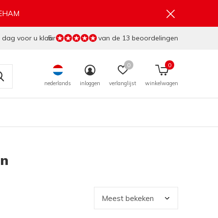
GEHAM
 dag voor u klaar
5
van de 13 beoordelingen
0
0
nederlands
inloggen
verlanglijst
winkelwagen
in