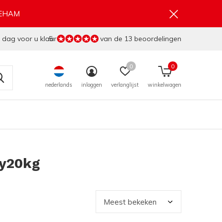
GEHAM
 dag voor u klaar
5
van de 13 beoordelingen
0
0
nederlands
inloggen
verlanglijst
winkelwagen
gy20kg