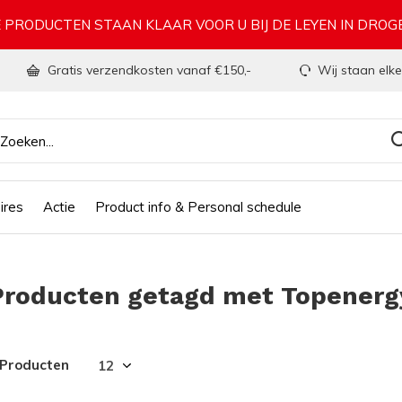
 PRODUCTEN STAAN KLAAR VOOR U BIJ DE LEYEN IN DRO
Gratis verzendkosten vanaf €150,-
Wij staan elke
ires
Actie
Product info & Personal schedule
Producten getagd met Topener
 Producten