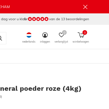
GEHAM
 dag voor u klaar
5
van de 13 beoordelingen
0
0
nederlands
inloggen
verlanglijst
winkelwagen
neral poeder roze (4kg)
0)