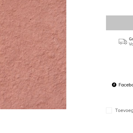
Gr
Va
Faceb
Toevoege