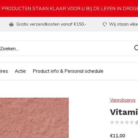
 PRODUCTEN STAAN KLAAR VOOR U BIJ DE LEYEN IN DRO
Gratis verzendkosten vanaf €150,-
Wij staan elke
ires
Actie
Product info & Personal schedule
Vanrobaeys
Vitami
(
€11,00