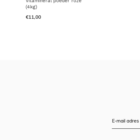
Vitamineral poeder roze
(4kg)
€11,00